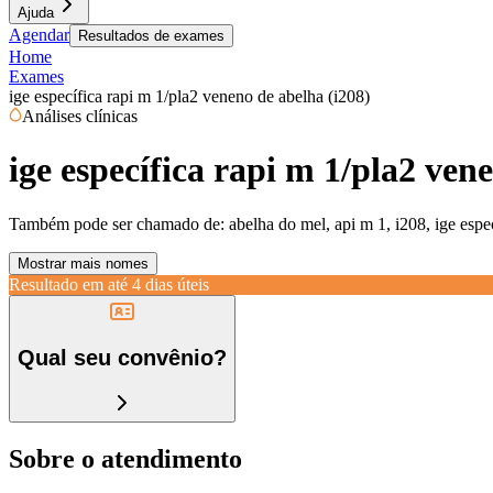
Ajuda
Agendar
Resultados de exames
Home
Exames
ige específica rapi m 1/pla2 veneno de abelha (i208)
Análises clínicas
ige específica rapi m 1/pla2 ven
Também pode ser chamado de:
abelha do mel, api m 1, i208, ige espe
Mostrar mais nomes
Resultado em até
4 dias úteis
Qual seu convênio?
Sobre o atendimento