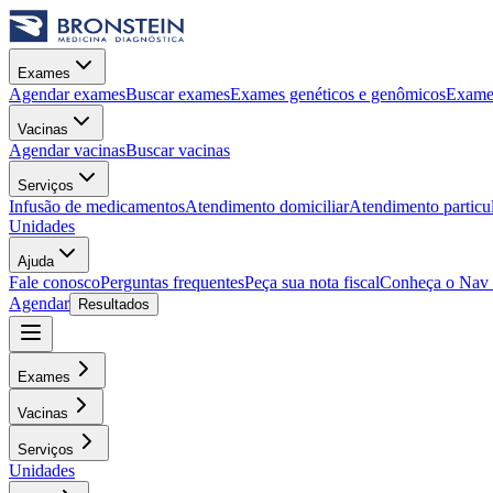
Exames
Agendar exames
Buscar exames
Exames genéticos e genômicos
Exames
Vacinas
Agendar vacinas
Buscar vacinas
Serviços
Infusão de medicamentos
Atendimento domiciliar
Atendimento particu
Unidades
Ajuda
Fale conosco
Perguntas frequentes
Peça sua nota fiscal
Conheça o Nav
Agendar
Resultados
Exames
Vacinas
Serviços
Unidades