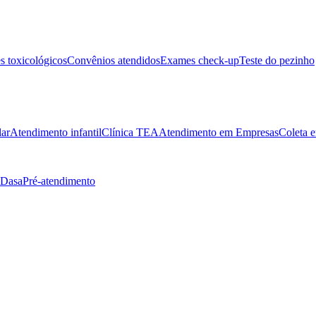
 toxicológicos
Convênios atendidos
Exames check-up
Teste do pezinho
lar
Atendimento infantil
Clínica TEA
Atendimento em Empresas
Coleta e
 Dasa
Pré-atendimento