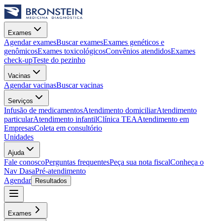
Exames
Agendar exames
Buscar exames
Exames genéticos e
genômicos
Exames toxicológicos
Convênios atendidos
Exames
check-up
Teste do pezinho
Vacinas
Agendar vacinas
Buscar vacinas
Serviços
Infusão de medicamentos
Atendimento domiciliar
Atendimento
particular
Atendimento infantil
Clínica TEA
Atendimento em
Empresas
Coleta em consultório
Unidades
Ajuda
Fale conosco
Perguntas frequentes
Peça sua nota fiscal
Conheça o
Nav Dasa
Pré-atendimento
Agendar
Resultados
Exames