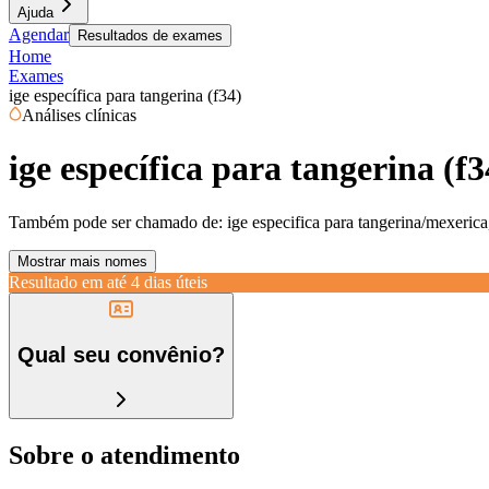
Ajuda
Agendar
Resultados de exames
Home
Exames
ige específica para tangerina (f34)
Análises clínicas
ige específica para tangerina (f3
Também pode ser chamado de:
ige especifica para tangerina/mexerica,
Mostrar mais nomes
Resultado em até
4 dias úteis
Qual seu convênio?
Sobre o atendimento