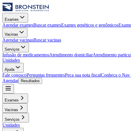
Exames
Agendar exames
Buscar exames
Exames genéticos e genômicos
Exames
Vacinas
Agendar vacinas
Buscar vacinas
Serviços
Infusão de medicamentos
Atendimento domiciliar
Atendimento particu
Unidades
Ajuda
Fale conosco
Perguntas frequentes
Peça sua nota fiscal
Conheça o Nav
Agendar
Resultados
Exames
Vacinas
Serviços
Unidades