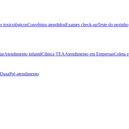
 toxicológicos
Convênios atendidos
Exames check-up
Teste do pezinho
lar
Atendimento infantil
Clínica TEA
Atendimento em Empresas
Coleta e
 Dasa
Pré-atendimento