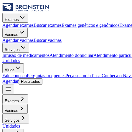
Exames
Agendar exames
Buscar exames
Exames genéticos e genômicos
Exames
Vacinas
Agendar vacinas
Buscar vacinas
Serviços
Infusão de medicamentos
Atendimento domiciliar
Atendimento particu
Unidades
Ajuda
Fale conosco
Perguntas frequentes
Peça sua nota fiscal
Conheça o Nav
Agendar
Resultados
Exames
Vacinas
Serviços
Unidades