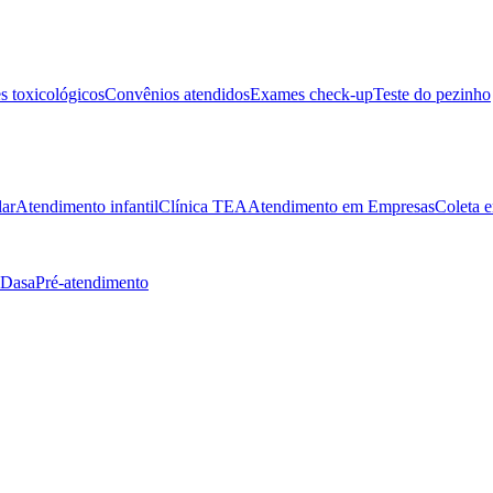
 toxicológicos
Convênios atendidos
Exames check-up
Teste do pezinho
lar
Atendimento infantil
Clínica TEA
Atendimento em Empresas
Coleta e
 Dasa
Pré-atendimento