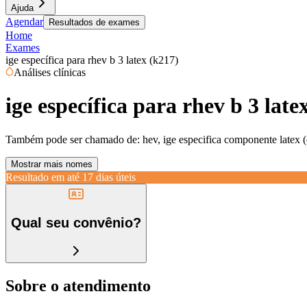
Ajuda
Agendar
Resultados de exames
Home
Exames
ige específica para rhev b 3 latex (k217)
Análises clínicas
ige específica para rhev b 3 late
Também pode ser chamado de:
hev, ige especifica componente latex 
Mostrar mais nomes
Resultado em até
17 dias úteis
Qual seu convênio?
Sobre o atendimento