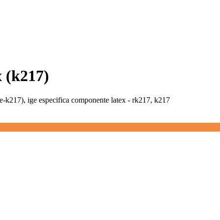
x (k217)
(e-k217), ige especifica componente latex - rk217, k217