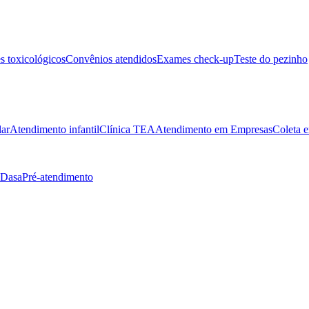
 toxicológicos
Convênios atendidos
Exames check-up
Teste do pezinho
lar
Atendimento infantil
Clínica TEA
Atendimento em Empresas
Coleta e
 Dasa
Pré-atendimento