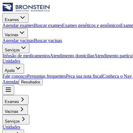
Exames
Agendar exames
Buscar exames
Exames genéticos e genômicos
Exames
Vacinas
Agendar vacinas
Buscar vacinas
Serviços
Infusão de medicamentos
Atendimento domiciliar
Atendimento particu
Unidades
Ajuda
Fale conosco
Perguntas frequentes
Peça sua nota fiscal
Conheça o Nav
Agendar
Resultados
Exames
Vacinas
Serviços
Unidades