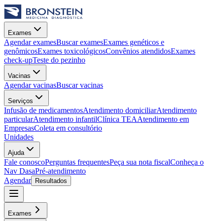
Exames
Agendar exames
Buscar exames
Exames genéticos e
genômicos
Exames toxicológicos
Convênios atendidos
Exames
check-up
Teste do pezinho
Vacinas
Agendar vacinas
Buscar vacinas
Serviços
Infusão de medicamentos
Atendimento domiciliar
Atendimento
particular
Atendimento infantil
Clínica TEA
Atendimento em
Empresas
Coleta em consultório
Unidades
Ajuda
Fale conosco
Perguntas frequentes
Peça sua nota fiscal
Conheça o
Nav Dasa
Pré-atendimento
Agendar
Resultados
Exames