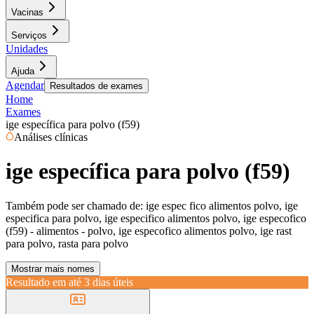
Vacinas
Serviços
Unidades
Ajuda
Agendar
Resultados de exames
Home
Exames
ige específica para polvo (f59)
Análises clínicas
ige específica para polvo (f59)
Também pode ser chamado de:
ige espec fico alimentos polvo, ige
especifica para polvo, ige especifico alimentos polvo, ige especofico
(f59) - alimentos - polvo, ige especofico alimentos polvo, ige rast
para polvo, rasta para polvo
Mostrar mais nomes
Resultado em até
3 dias úteis