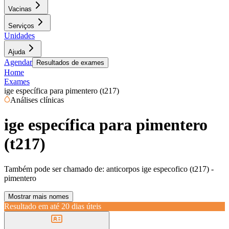
Vacinas
Serviços
Unidades
Ajuda
Agendar
Resultados de exames
Home
Exames
ige específica para pimentero (t217)
Análises clínicas
ige específica para pimentero
(t217)
Também pode ser chamado de:
anticorpos ige especofico (t217) -
pimentero
Mostrar mais nomes
Resultado em até
20 dias úteis