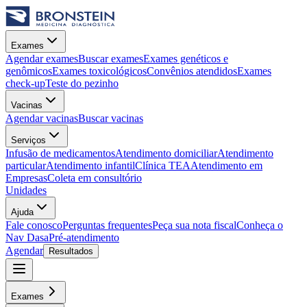
Exames
Agendar exames
Buscar exames
Exames genéticos e
genômicos
Exames toxicológicos
Convênios atendidos
Exames
check-up
Teste do pezinho
Vacinas
Agendar vacinas
Buscar vacinas
Serviços
Infusão de medicamentos
Atendimento domiciliar
Atendimento
particular
Atendimento infantil
Clínica TEA
Atendimento em
Empresas
Coleta em consultório
Unidades
Ajuda
Fale conosco
Perguntas frequentes
Peça sua nota fiscal
Conheça o
Nav Dasa
Pré-atendimento
Agendar
Resultados
Exames