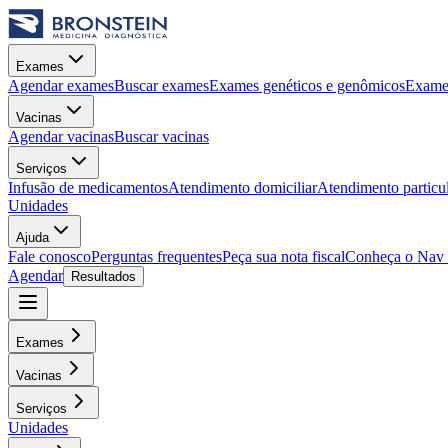
Exames
Agendar exames
Buscar exames
Exames genéticos e genômicos
Exames
Vacinas
Agendar vacinas
Buscar vacinas
Serviços
Infusão de medicamentos
Atendimento domiciliar
Atendimento particu
Unidades
Ajuda
Fale conosco
Perguntas frequentes
Peça sua nota fiscal
Conheça o Nav
Agendar
Resultados
Exames
Vacinas
Serviços
Unidades