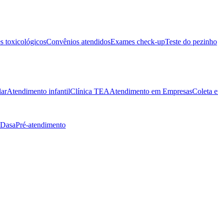
 toxicológicos
Convênios atendidos
Exames check-up
Teste do pezinho
lar
Atendimento infantil
Clínica TEA
Atendimento em Empresas
Coleta e
 Dasa
Pré-atendimento