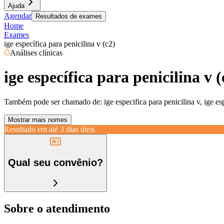
Ajuda
Agendar
Resultados de exames
Home
Exames
ige específica para penicilina v (c2)
Análises clínicas
ige específica para penicilina v (
Também pode ser chamado de:
ige especifica para penicilina v, ige esp
Mostrar mais nomes
Resultado em até
3 dias úteis
Qual seu convênio?
Sobre o atendimento