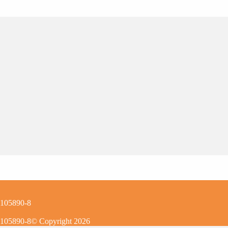
0105890-8
0105890-8
© Copyright
2026