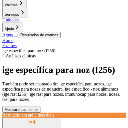
Vacinas
Serviços
Unidades
Ajuda
Agendar
Resultados de exames
Home
Exames
ige específica para noz (f256)
Análises clínicas
ige específica para noz (f256)
Também pode ser chamado de:
ige especifica para nozes, ige
especifica para nozes de nogueira, ige especifico - noz alimentos
(ige rast f256), ige rast para nozes, immunocap para nozes, nozes,
rast para nozes
Mostrar mais nomes
Resultado em até
3 dias úteis