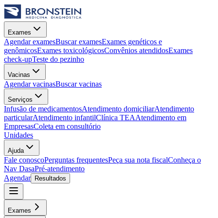
Exames
Agendar exames
Buscar exames
Exames genéticos e
genômicos
Exames toxicológicos
Convênios atendidos
Exames
check-up
Teste do pezinho
Vacinas
Agendar vacinas
Buscar vacinas
Serviços
Infusão de medicamentos
Atendimento domiciliar
Atendimento
particular
Atendimento infantil
Clínica TEA
Atendimento em
Empresas
Coleta em consultório
Unidades
Ajuda
Fale conosco
Perguntas frequentes
Peça sua nota fiscal
Conheça o
Nav Dasa
Pré-atendimento
Agendar
Resultados
Exames