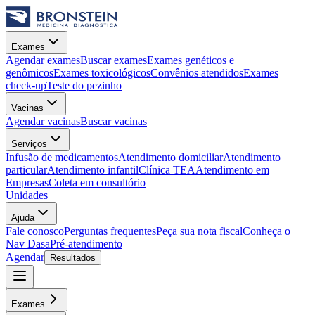
Exames
Agendar exames
Buscar exames
Exames genéticos e
genômicos
Exames toxicológicos
Convênios atendidos
Exames
check-up
Teste do pezinho
Vacinas
Agendar vacinas
Buscar vacinas
Serviços
Infusão de medicamentos
Atendimento domiciliar
Atendimento
particular
Atendimento infantil
Clínica TEA
Atendimento em
Empresas
Coleta em consultório
Unidades
Ajuda
Fale conosco
Perguntas frequentes
Peça sua nota fiscal
Conheça o
Nav Dasa
Pré-atendimento
Agendar
Resultados
Exames