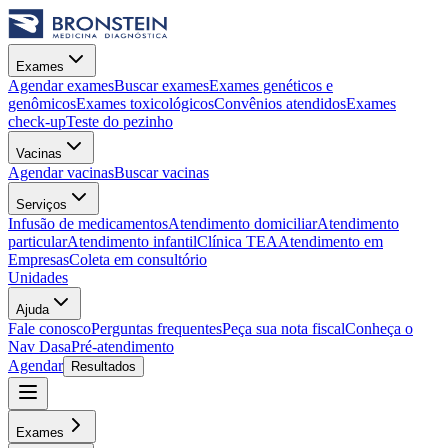
Exames
Agendar exames
Buscar exames
Exames genéticos e
genômicos
Exames toxicológicos
Convênios atendidos
Exames
check-up
Teste do pezinho
Vacinas
Agendar vacinas
Buscar vacinas
Serviços
Infusão de medicamentos
Atendimento domiciliar
Atendimento
particular
Atendimento infantil
Clínica TEA
Atendimento em
Empresas
Coleta em consultório
Unidades
Ajuda
Fale conosco
Perguntas frequentes
Peça sua nota fiscal
Conheça o
Nav Dasa
Pré-atendimento
Agendar
Resultados
Exames