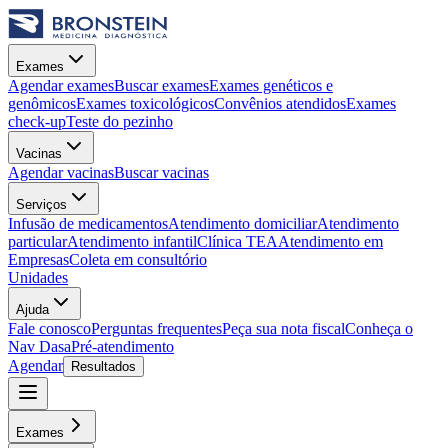
Exames
Agendar exames
Buscar exames
Exames genéticos e
genômicos
Exames toxicológicos
Convênios atendidos
Exames
check-up
Teste do pezinho
Vacinas
Agendar vacinas
Buscar vacinas
Serviços
Infusão de medicamentos
Atendimento domiciliar
Atendimento
particular
Atendimento infantil
Clínica TEA
Atendimento em
Empresas
Coleta em consultório
Unidades
Ajuda
Fale conosco
Perguntas frequentes
Peça sua nota fiscal
Conheça o
Nav Dasa
Pré-atendimento
Agendar
Resultados
Exames