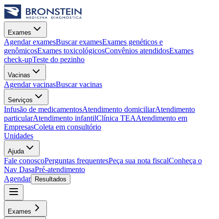
Exames
Agendar exames
Buscar exames
Exames genéticos e
genômicos
Exames toxicológicos
Convênios atendidos
Exames
check-up
Teste do pezinho
Vacinas
Agendar vacinas
Buscar vacinas
Serviços
Infusão de medicamentos
Atendimento domiciliar
Atendimento
particular
Atendimento infantil
Clínica TEA
Atendimento em
Empresas
Coleta em consultório
Unidades
Ajuda
Fale conosco
Perguntas frequentes
Peça sua nota fiscal
Conheça o
Nav Dasa
Pré-atendimento
Agendar
Resultados
Exames