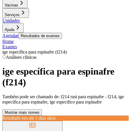
Vacinas
Serviços
Unidades
Ajuda
Agendar
Resultados de exames
Home
Exames
ige específica para espinafre (f214)
Análises clínicas
ige específica para espinafre
(f214)
Também pode ser chamado de:
f214 rast para espinafre - f214, ige
especifica para espinafre, ige especifico para espinafre
Mostrar mais nomes
Resultado em até
3 dias úteis