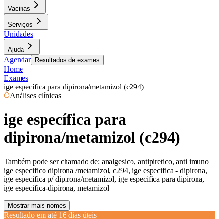
Vacinas
Serviços
Unidades
Ajuda
Agendar
Resultados de exames
Home
Exames
ige específica para dipirona/metamizol (c294)
Análises clínicas
ige específica para
dipirona/metamizol (c294)
Também pode ser chamado de:
analgesico, antipiretico, anti imuno
ige especifico dipirona /metamizol, c294, ige especifica - dipirona,
ige especifica p/ dipirona/metamizol, ige especifica para dipirona,
ige especifica-dipirona, metamizol
Mostrar mais nomes
Resultado em até
16 dias úteis