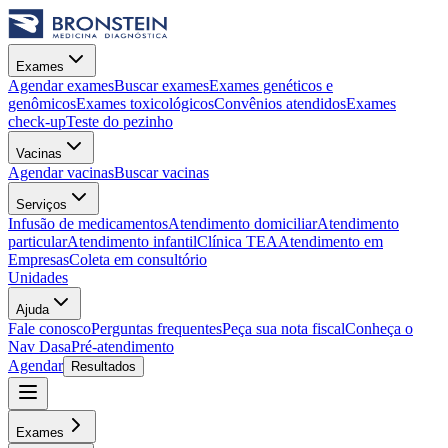
Exames
Agendar exames
Buscar exames
Exames genéticos e
genômicos
Exames toxicológicos
Convênios atendidos
Exames
check-up
Teste do pezinho
Vacinas
Agendar vacinas
Buscar vacinas
Serviços
Infusão de medicamentos
Atendimento domiciliar
Atendimento
particular
Atendimento infantil
Clínica TEA
Atendimento em
Empresas
Coleta em consultório
Unidades
Ajuda
Fale conosco
Perguntas frequentes
Peça sua nota fiscal
Conheça o
Nav Dasa
Pré-atendimento
Agendar
Resultados
Exames