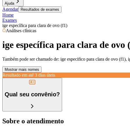
Ajuda
Agendar
Resultados de exames
Home
Exames
ige específica para clara de ovo (f1)
Análises clínicas
ige específica para clara de ovo 
Também pode ser chamado de:
ige especifico para clara de ovo (f1), i
Mostrar mais nomes
Resultado em até
3 dias úteis
Qual seu convênio?
Sobre o atendimento