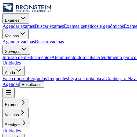
Exames
Agendar exames
Buscar exames
Exames genéticos e genômicos
Exames
Vacinas
Agendar vacinas
Buscar vacinas
Serviços
Infusão de medicamentos
Atendimento domiciliar
Atendimento particu
Unidades
Ajuda
Fale conosco
Perguntas frequentes
Peça sua nota fiscal
Conheça o Nav
Agendar
Resultados
Exames
Vacinas
Serviços
Unidades