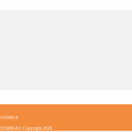
0105890-8
0105890-8
© Copyright
2026