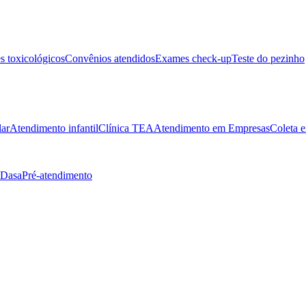
 toxicológicos
Convênios atendidos
Exames check-up
Teste do pezinho
lar
Atendimento infantil
Clínica TEA
Atendimento em Empresas
Coleta e
 Dasa
Pré-atendimento