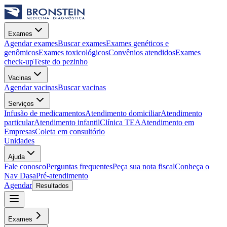
Exames
Agendar exames
Buscar exames
Exames genéticos e
genômicos
Exames toxicológicos
Convênios atendidos
Exames
check-up
Teste do pezinho
Vacinas
Agendar vacinas
Buscar vacinas
Serviços
Infusão de medicamentos
Atendimento domiciliar
Atendimento
particular
Atendimento infantil
Clínica TEA
Atendimento em
Empresas
Coleta em consultório
Unidades
Ajuda
Fale conosco
Perguntas frequentes
Peça sua nota fiscal
Conheça o
Nav Dasa
Pré-atendimento
Agendar
Resultados
Exames