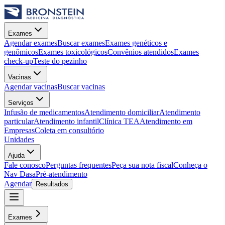
Exames
Agendar exames
Buscar exames
Exames genéticos e
genômicos
Exames toxicológicos
Convênios atendidos
Exames
check-up
Teste do pezinho
Vacinas
Agendar vacinas
Buscar vacinas
Serviços
Infusão de medicamentos
Atendimento domiciliar
Atendimento
particular
Atendimento infantil
Clínica TEA
Atendimento em
Empresas
Coleta em consultório
Unidades
Ajuda
Fale conosco
Perguntas frequentes
Peça sua nota fiscal
Conheça o
Nav Dasa
Pré-atendimento
Agendar
Resultados
Exames