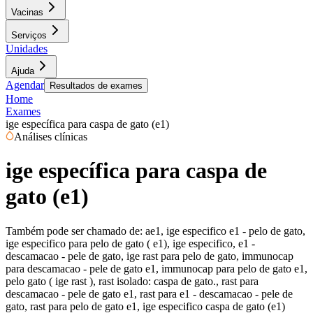
Vacinas
Serviços
Unidades
Ajuda
Agendar
Resultados de exames
Home
Exames
ige específica para caspa de gato (e1)
Análises clínicas
ige específica para caspa de
gato (e1)
Também pode ser chamado de:
ae1, ige especifico e1 - pelo de gato,
ige especifico para pelo de gato ( e1), ige especifico, e1 -
descamacao - pele de gato, ige rast para pelo de gato, immunocap
para descamacao - pele de gato e1, immunocap para pelo de gato e1,
pelo gato ( ige rast ), rast isolado: caspa de gato., rast para
descamacao - pele de gato e1, rast para e1 - descamacao - pele de
gato, rast para pelo de gato e1, ige especifico caspa de gato (e1)