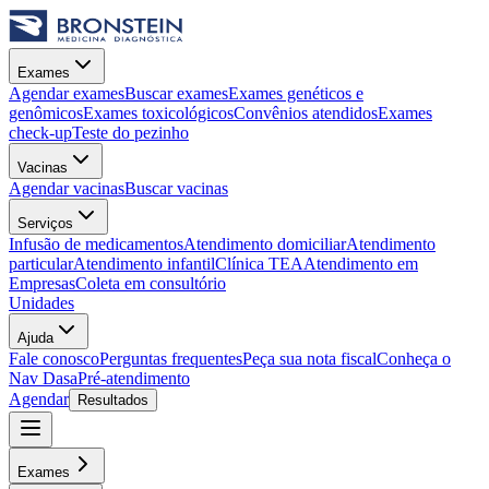
Exames
Agendar exames
Buscar exames
Exames genéticos e
genômicos
Exames toxicológicos
Convênios atendidos
Exames
check-up
Teste do pezinho
Vacinas
Agendar vacinas
Buscar vacinas
Serviços
Infusão de medicamentos
Atendimento domiciliar
Atendimento
particular
Atendimento infantil
Clínica TEA
Atendimento em
Empresas
Coleta em consultório
Unidades
Ajuda
Fale conosco
Perguntas frequentes
Peça sua nota fiscal
Conheça o
Nav Dasa
Pré-atendimento
Agendar
Resultados
Exames