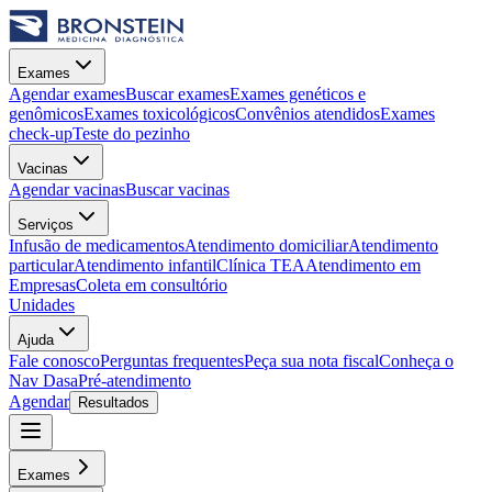
Exames
Agendar exames
Buscar exames
Exames genéticos e
genômicos
Exames toxicológicos
Convênios atendidos
Exames
check-up
Teste do pezinho
Vacinas
Agendar vacinas
Buscar vacinas
Serviços
Infusão de medicamentos
Atendimento domiciliar
Atendimento
particular
Atendimento infantil
Clínica TEA
Atendimento em
Empresas
Coleta em consultório
Unidades
Ajuda
Fale conosco
Perguntas frequentes
Peça sua nota fiscal
Conheça o
Nav Dasa
Pré-atendimento
Agendar
Resultados
Exames