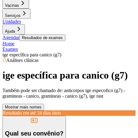
Vacinas
Serviços
Unidades
Ajuda
Agendar
Resultados de exames
Home
Exames
ige específica para canico (g7)
Análises clínicas
ige específica para canico (g7)
Também pode ser chamado de:
anticorpos ige especofico (g7) -
gramineas - canico, gramineas - canico (g7), ige rast
Mostrar mais nomes
Resultado em até
34 dias úteis
Qual seu convênio?