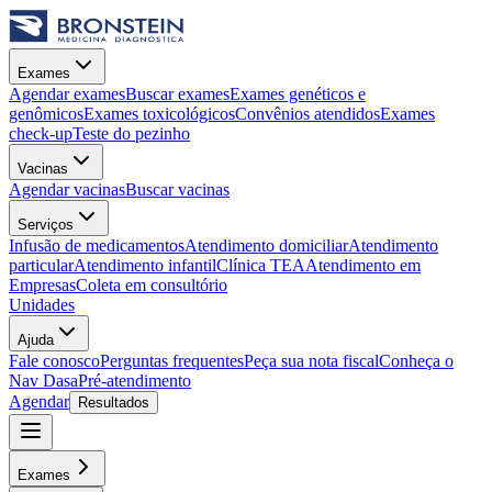
Exames
Agendar exames
Buscar exames
Exames genéticos e
genômicos
Exames toxicológicos
Convênios atendidos
Exames
check-up
Teste do pezinho
Vacinas
Agendar vacinas
Buscar vacinas
Serviços
Infusão de medicamentos
Atendimento domiciliar
Atendimento
particular
Atendimento infantil
Clínica TEA
Atendimento em
Empresas
Coleta em consultório
Unidades
Ajuda
Fale conosco
Perguntas frequentes
Peça sua nota fiscal
Conheça o
Nav Dasa
Pré-atendimento
Agendar
Resultados
Exames