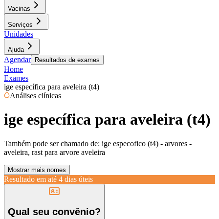
Vacinas
Serviços
Unidades
Ajuda
Agendar
Resultados de exames
Home
Exames
ige específica para aveleira (t4)
Análises clínicas
ige específica para aveleira (t4)
Também pode ser chamado de:
ige especofico (t4) - arvores -
aveleira, rast para arvore aveleira
Mostrar mais nomes
Resultado em até
4 dias úteis
Qual seu convênio?