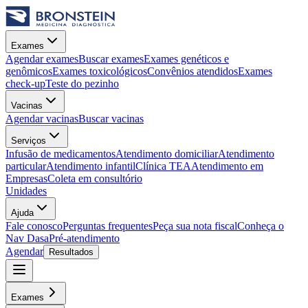
Exames
Agendar exames
Buscar exames
Exames genéticos e
genômicos
Exames toxicológicos
Convênios atendidos
Exames
check-up
Teste do pezinho
Vacinas
Agendar vacinas
Buscar vacinas
Serviços
Infusão de medicamentos
Atendimento domiciliar
Atendimento
particular
Atendimento infantil
Clínica TEA
Atendimento em
Empresas
Coleta em consultório
Unidades
Ajuda
Fale conosco
Perguntas frequentes
Peça sua nota fiscal
Conheça o
Nav Dasa
Pré-atendimento
Agendar
Resultados
Exames