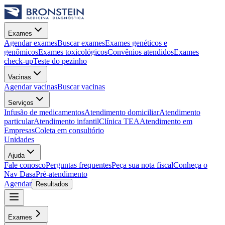
Exames
Agendar exames
Buscar exames
Exames genéticos e
genômicos
Exames toxicológicos
Convênios atendidos
Exames
check-up
Teste do pezinho
Vacinas
Agendar vacinas
Buscar vacinas
Serviços
Infusão de medicamentos
Atendimento domiciliar
Atendimento
particular
Atendimento infantil
Clínica TEA
Atendimento em
Empresas
Coleta em consultório
Unidades
Ajuda
Fale conosco
Perguntas frequentes
Peça sua nota fiscal
Conheça o
Nav Dasa
Pré-atendimento
Agendar
Resultados
Exames