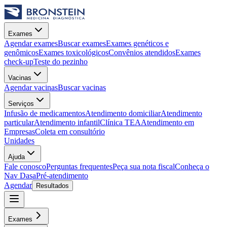
Exames
Agendar exames
Buscar exames
Exames genéticos e
genômicos
Exames toxicológicos
Convênios atendidos
Exames
check-up
Teste do pezinho
Vacinas
Agendar vacinas
Buscar vacinas
Serviços
Infusão de medicamentos
Atendimento domiciliar
Atendimento
particular
Atendimento infantil
Clínica TEA
Atendimento em
Empresas
Coleta em consultório
Unidades
Ajuda
Fale conosco
Perguntas frequentes
Peça sua nota fiscal
Conheça o
Nav Dasa
Pré-atendimento
Agendar
Resultados
Exames