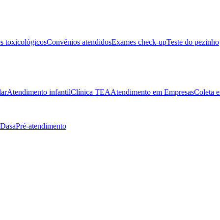
 toxicológicos
Convênios atendidos
Exames check-up
Teste do pezinho
lar
Atendimento infantil
Clínica TEA
Atendimento em Empresas
Coleta e
 Dasa
Pré-atendimento