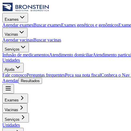
Exames
Agendar exames
Buscar exames
Exames genéticos e genômicos
Exames
Vacinas
Agendar vacinas
Buscar vacinas
Serviços
Infusão de medicamentos
Atendimento domiciliar
Atendimento particu
Unidades
Ajuda
Fale conosco
Perguntas frequentes
Peça sua nota fiscal
Conheça o Nav
Agendar
Resultados
Exames
Vacinas
Serviços
Unidades