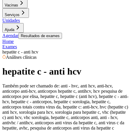
Vacinas
Serviços
Unidades
Ajuda
Agendar
Resultados de exames
Home
Exames
hepatite c - anti hcv
Análises clínicas
hepatite c - anti hcv
Também pode ser chamado de:
anti - hvc, anti hcv, anti-hcv,
anticorpo anti-hcv, anticorpos hepatite c, antihcv, hcv pesquisa de
anticorpos por elisa, hepatite c, hepatite c (anti hcv), hepatite c - anti-
hcv, hepatite c - anticorpos, hepatite c sorologia, hepatite c,
anticorpos totais contra virus da, hepatite c: anti-hcv, hvc (hepatite c)
anti hcv, sorologia para hcv, sorologia para hepatite c, vhc (hepatite
c) anti hcv, vhc sorologia, hepatite c, anticorpos anti, anti - hcv,
antivhc / antihcv, anticorpos anti virus da hepatite c, anti virus c da
hepatite, avhc, pesquisa de anticorpos anti virus da hepatite c