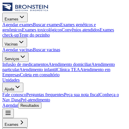
Exames
Agendar exames
Buscar exames
Exames genéticos e
genômicos
Exames toxicológicos
Convênios atendidos
Exames
check-up
Teste do pezinho
Vacinas
Agendar vacinas
Buscar vacinas
Serviços
Infusão de medicamentos
Atendimento domiciliar
Atendimento
particular
Atendimento infantil
Clínica TEA
Atendimento em
Empresas
Coleta em consultório
Unidades
Ajuda
Fale conosco
Perguntas frequentes
Peça sua nota fiscal
Conheça o
Nav Dasa
Pré-atendimento
Agendar
Resultados
Exames