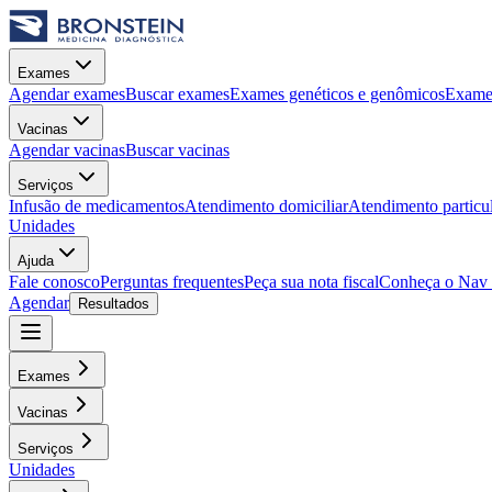
Exames
Agendar exames
Buscar exames
Exames genéticos e genômicos
Exames
Vacinas
Agendar vacinas
Buscar vacinas
Serviços
Infusão de medicamentos
Atendimento domiciliar
Atendimento particu
Unidades
Ajuda
Fale conosco
Perguntas frequentes
Peça sua nota fiscal
Conheça o Nav
Agendar
Resultados
Exames
Vacinas
Serviços
Unidades