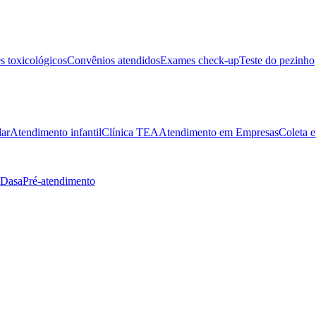
 toxicológicos
Convênios atendidos
Exames check-up
Teste do pezinho
lar
Atendimento infantil
Clínica TEA
Atendimento em Empresas
Coleta e
 Dasa
Pré-atendimento