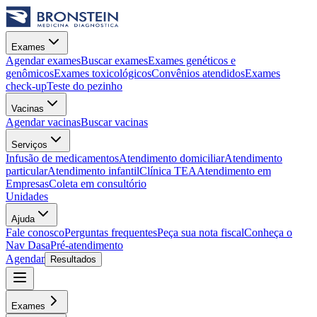
Exames
Agendar exames
Buscar exames
Exames genéticos e
genômicos
Exames toxicológicos
Convênios atendidos
Exames
check-up
Teste do pezinho
Vacinas
Agendar vacinas
Buscar vacinas
Serviços
Infusão de medicamentos
Atendimento domiciliar
Atendimento
particular
Atendimento infantil
Clínica TEA
Atendimento em
Empresas
Coleta em consultório
Unidades
Ajuda
Fale conosco
Perguntas frequentes
Peça sua nota fiscal
Conheça o
Nav Dasa
Pré-atendimento
Agendar
Resultados
Exames