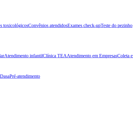
 toxicológicos
Convênios atendidos
Exames check-up
Teste do pezinho
lar
Atendimento infantil
Clínica TEA
Atendimento em Empresas
Coleta e
 Dasa
Pré-atendimento