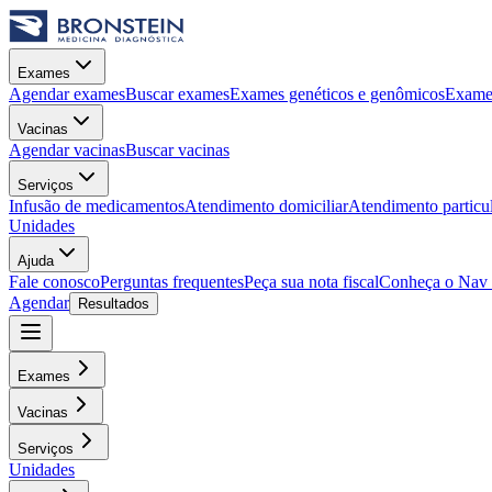
Exames
Agendar exames
Buscar exames
Exames genéticos e genômicos
Exames
Vacinas
Agendar vacinas
Buscar vacinas
Serviços
Infusão de medicamentos
Atendimento domiciliar
Atendimento particu
Unidades
Ajuda
Fale conosco
Perguntas frequentes
Peça sua nota fiscal
Conheça o Nav
Agendar
Resultados
Exames
Vacinas
Serviços
Unidades