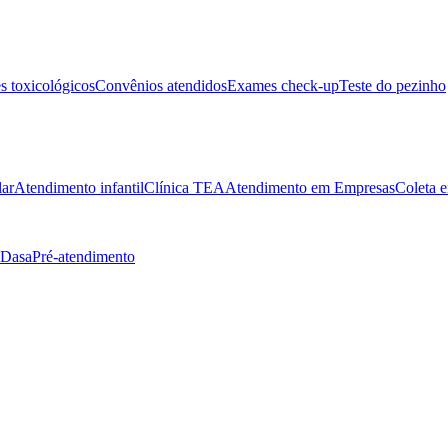
 toxicológicos
Convênios atendidos
Exames check-up
Teste do pezinho
lar
Atendimento infantil
Clínica TEA
Atendimento em Empresas
Coleta e
 Dasa
Pré-atendimento