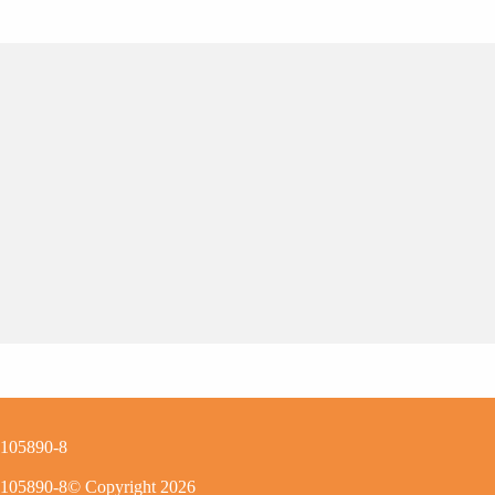
0105890-8
0105890-8
© Copyright
2026