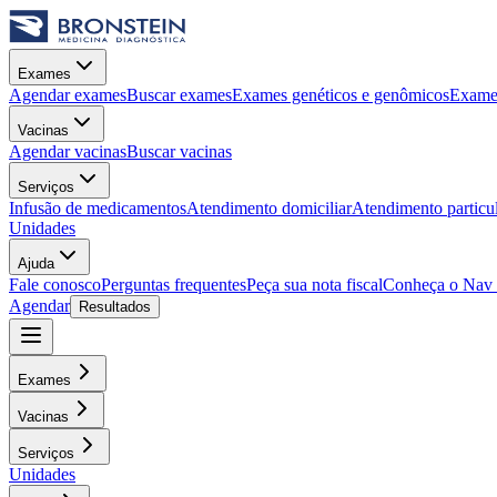
Exames
Agendar exames
Buscar exames
Exames genéticos e genômicos
Exames
Vacinas
Agendar vacinas
Buscar vacinas
Serviços
Infusão de medicamentos
Atendimento domiciliar
Atendimento particu
Unidades
Ajuda
Fale conosco
Perguntas frequentes
Peça sua nota fiscal
Conheça o Nav
Agendar
Resultados
Exames
Vacinas
Serviços
Unidades