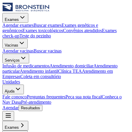
Exames
Agendar exames
Buscar exames
Exames genéticos e
genômicos
Exames toxicológicos
Convênios atendidos
Exames
check-up
Teste do pezinho
Vacinas
Agendar vacinas
Buscar vacinas
Serviços
Infusão de medicamentos
Atendimento domiciliar
Atendimento
particular
Atendimento infantil
Clínica TEA
Atendimento em
Empresas
Coleta em consultório
Unidades
Ajuda
Fale conosco
Perguntas frequentes
Peça sua nota fiscal
Conheça o
Nav Dasa
Pré-atendimento
Agendar
Resultados
Exames