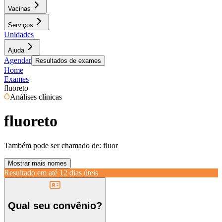
Vacinas
Serviços
Unidades
Ajuda
Agendar
Resultados de exames
Home
Exames
fluoreto
Análises clínicas
fluoreto
Também pode ser chamado de:
fluor
Mostrar mais nomes
Resultado em até
12 dias úteis
Qual seu convênio?