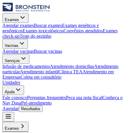
Exames
Agendar exames
Buscar exames
Exames genéticos e
genômicos
Exames toxicológicos
Convênios atendidos
Exames
check-up
Teste do pezinho
Vacinas
Agendar vacinas
Buscar vacinas
Serviços
Infusão de medicamentos
Atendimento domiciliar
Atendimento
particular
Atendimento infantil
Clínica TEA
Atendimento em
Empresas
Coleta em consultório
Unidades
Ajuda
Fale conosco
Perguntas frequentes
Peça sua nota fiscal
Conheça o
Nav Dasa
Pré-atendimento
Agendar
Resultados
Exames