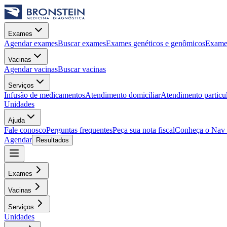
Exames
Agendar exames
Buscar exames
Exames genéticos e genômicos
Exames
Vacinas
Agendar vacinas
Buscar vacinas
Serviços
Infusão de medicamentos
Atendimento domiciliar
Atendimento particu
Unidades
Ajuda
Fale conosco
Perguntas frequentes
Peça sua nota fiscal
Conheça o Nav
Agendar
Resultados
Exames
Vacinas
Serviços
Unidades