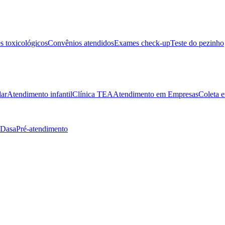
 toxicológicos
Convênios atendidos
Exames check-up
Teste do pezinho
lar
Atendimento infantil
Clínica TEA
Atendimento em Empresas
Coleta e
 Dasa
Pré-atendimento