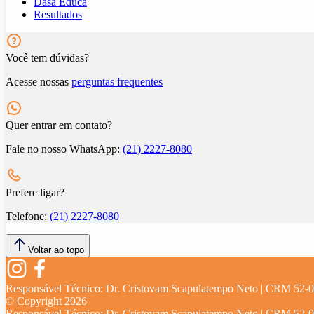
Dasa Educa
Resultados
Você tem dúvidas?
Acesse nossas
perguntas frequentes
Quer entrar em contato?
Fale no nosso WhatsApp:
(21) 2227-8080
Prefere ligar?
Telefone:
(21) 2227-8080
Voltar ao topo
Responsável Técnico:
Dr. Cristovam Scapulatempo Neto | CRM 52-
© Copyright
2026
Responsável Técnico:
Dr. Cristovam Scapulatempo Neto | CRM 52-