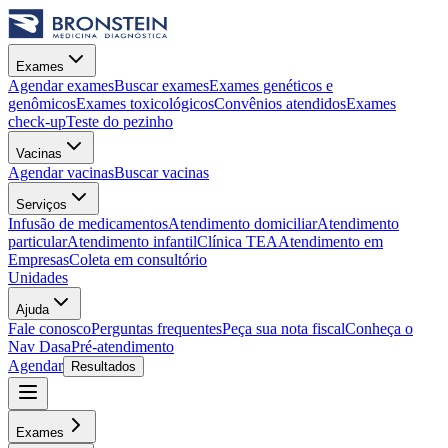
Exames
Agendar exames
Buscar exames
Exames genéticos e
genômicos
Exames toxicológicos
Convênios atendidos
Exames
check-up
Teste do pezinho
Vacinas
Agendar vacinas
Buscar vacinas
Serviços
Infusão de medicamentos
Atendimento domiciliar
Atendimento
particular
Atendimento infantil
Clínica TEA
Atendimento em
Empresas
Coleta em consultório
Unidades
Ajuda
Fale conosco
Perguntas frequentes
Peça sua nota fiscal
Conheça o
Nav Dasa
Pré-atendimento
Agendar
Resultados
Exames