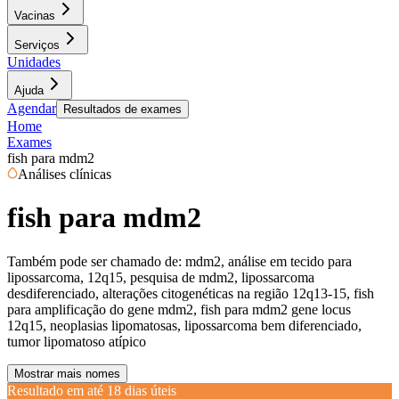
Vacinas
Serviços
Unidades
Ajuda
Agendar
Resultados de exames
Home
Exames
fish para mdm2
Análises clínicas
fish para mdm2
Também pode ser chamado de:
mdm2, análise em tecido para
lipossarcoma, 12q15, pesquisa de mdm2, lipossarcoma
desdiferenciado, alterações citogenéticas na região 12q13-15, fish
para amplificação do gene mdm2, fish para mdm2 gene locus
12q15, neoplasias lipomatosas, lipossarcoma bem diferenciado,
tumor lipomatoso atípico
Mostrar mais nomes
Resultado em até
18 dias úteis