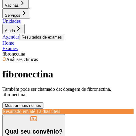
Vacinas
Serviços
Unidades
Ajuda
Agendar
Resultados de exames
Home
Exames
fibronectina
Análises clínicas
fibronectina
Também pode ser chamado de:
dosagem de fibronectina,
fibronectina
Mostrar mais nomes
Resultado em até
12 dias úteis
Qual seu convênio?