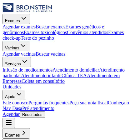
Exames
Agendar exames
Buscar exames
Exames genéticos e
genômicos
Exames toxicológicos
Convênios atendidos
Exames
check-up
Teste do pezinho
Vacinas
Agendar vacinas
Buscar vacinas
Serviços
Infusão de medicamentos
Atendimento domiciliar
Atendimento
particular
Atendimento infantil
Clínica TEA
Atendimento em
Empresas
Coleta em consultório
Unidades
Ajuda
Fale conosco
Perguntas frequentes
Peça sua nota fiscal
Conheça o
Nav Dasa
Pré-atendimento
Agendar
Resultados
Exames