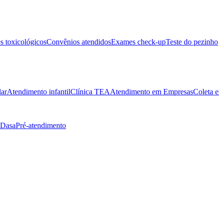
 toxicológicos
Convênios atendidos
Exames check-up
Teste do pezinho
lar
Atendimento infantil
Clínica TEA
Atendimento em Empresas
Coleta e
 Dasa
Pré-atendimento