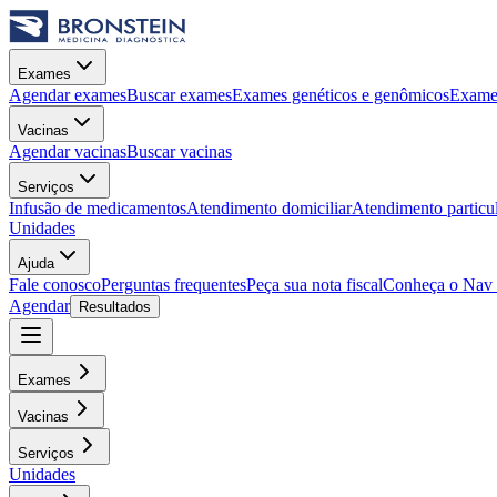
Exames
Agendar exames
Buscar exames
Exames genéticos e genômicos
Exames
Vacinas
Agendar vacinas
Buscar vacinas
Serviços
Infusão de medicamentos
Atendimento domiciliar
Atendimento particu
Unidades
Ajuda
Fale conosco
Perguntas frequentes
Peça sua nota fiscal
Conheça o Nav
Agendar
Resultados
Exames
Vacinas
Serviços
Unidades