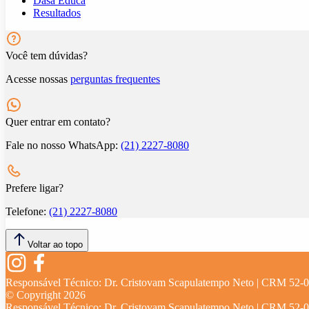
Dasa Educa
Resultados
Você tem dúvidas?
Acesse nossas
perguntas frequentes
Quer entrar em contato?
Fale no nosso WhatsApp:
(21) 2227-8080
Prefere ligar?
Telefone:
(21) 2227-8080
Voltar ao topo
Responsável Técnico:
Dr. Cristovam Scapulatempo Neto | CRM 52-
© Copyright
2026
Responsável Técnico:
Dr. Cristovam Scapulatempo Neto | CRM 52-