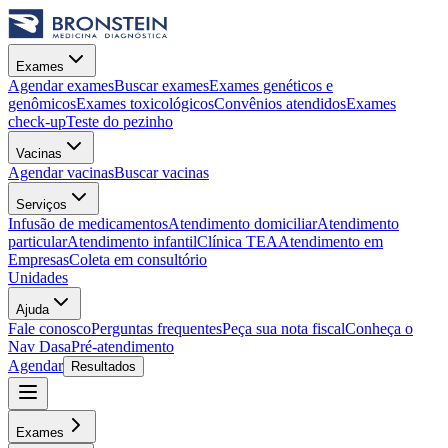
Exames
Agendar exames
Buscar exames
Exames genéticos e
genômicos
Exames toxicológicos
Convênios atendidos
Exames
check-up
Teste do pezinho
Vacinas
Agendar vacinas
Buscar vacinas
Serviços
Infusão de medicamentos
Atendimento domiciliar
Atendimento
particular
Atendimento infantil
Clínica TEA
Atendimento em
Empresas
Coleta em consultório
Unidades
Ajuda
Fale conosco
Perguntas frequentes
Peça sua nota fiscal
Conheça o
Nav Dasa
Pré-atendimento
Agendar
Resultados
Exames