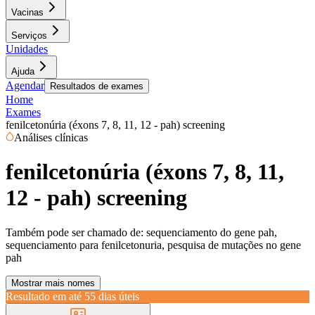
Vacinas
Serviços
Unidades
Ajuda
Agendar
Resultados de exames
Home
Exames
fenilcetonúria (éxons 7, 8, 11, 12 - pah) screening
Análises clínicas
fenilcetonúria (éxons 7, 8, 11,
12 - pah) screening
Também pode ser chamado de:
sequenciamento do gene pah,
sequenciamento para fenilcetonuria, pesquisa de mutações no gene
pah
Mostrar mais nomes
Resultado em até
55 dias úteis