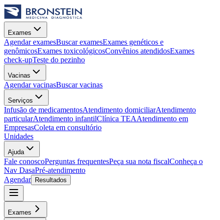
Exames
Agendar exames
Buscar exames
Exames genéticos e
genômicos
Exames toxicológicos
Convênios atendidos
Exames
check-up
Teste do pezinho
Vacinas
Agendar vacinas
Buscar vacinas
Serviços
Infusão de medicamentos
Atendimento domiciliar
Atendimento
particular
Atendimento infantil
Clínica TEA
Atendimento em
Empresas
Coleta em consultório
Unidades
Ajuda
Fale conosco
Perguntas frequentes
Peça sua nota fiscal
Conheça o
Nav Dasa
Pré-atendimento
Agendar
Resultados
Exames