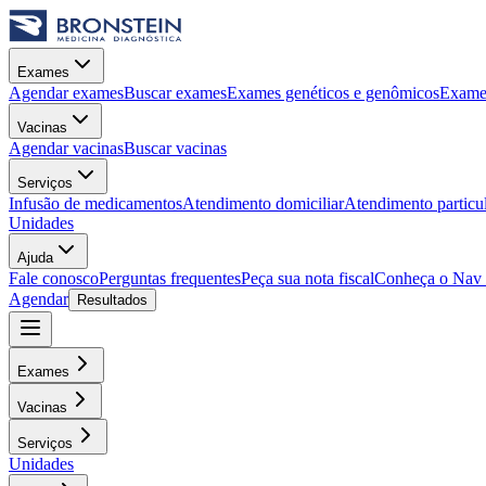
Exames
Agendar exames
Buscar exames
Exames genéticos e genômicos
Exames
Vacinas
Agendar vacinas
Buscar vacinas
Serviços
Infusão de medicamentos
Atendimento domiciliar
Atendimento particu
Unidades
Ajuda
Fale conosco
Perguntas frequentes
Peça sua nota fiscal
Conheça o Nav
Agendar
Resultados
Exames
Vacinas
Serviços
Unidades