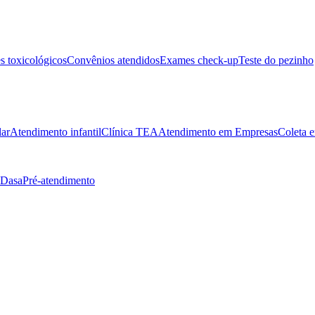
 toxicológicos
Convênios atendidos
Exames check-up
Teste do pezinho
lar
Atendimento infantil
Clínica TEA
Atendimento em Empresas
Coleta e
 Dasa
Pré-atendimento