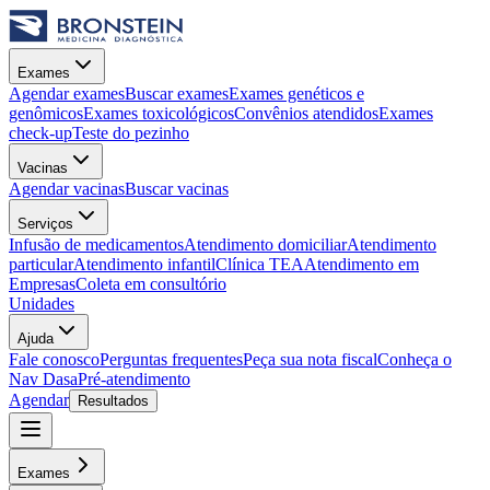
Exames
Agendar exames
Buscar exames
Exames genéticos e
genômicos
Exames toxicológicos
Convênios atendidos
Exames
check-up
Teste do pezinho
Vacinas
Agendar vacinas
Buscar vacinas
Serviços
Infusão de medicamentos
Atendimento domiciliar
Atendimento
particular
Atendimento infantil
Clínica TEA
Atendimento em
Empresas
Coleta em consultório
Unidades
Ajuda
Fale conosco
Perguntas frequentes
Peça sua nota fiscal
Conheça o
Nav Dasa
Pré-atendimento
Agendar
Resultados
Exames