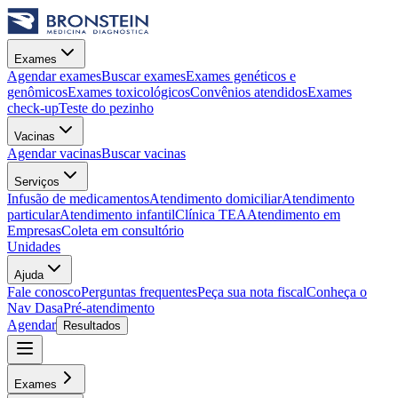
Exames
Agendar exames
Buscar exames
Exames genéticos e
genômicos
Exames toxicológicos
Convênios atendidos
Exames
check-up
Teste do pezinho
Vacinas
Agendar vacinas
Buscar vacinas
Serviços
Infusão de medicamentos
Atendimento domiciliar
Atendimento
particular
Atendimento infantil
Clínica TEA
Atendimento em
Empresas
Coleta em consultório
Unidades
Ajuda
Fale conosco
Perguntas frequentes
Peça sua nota fiscal
Conheça o
Nav Dasa
Pré-atendimento
Agendar
Resultados
Exames