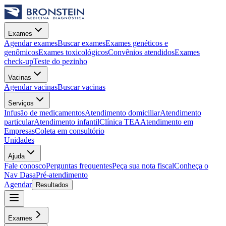
Exames
Agendar exames
Buscar exames
Exames genéticos e
genômicos
Exames toxicológicos
Convênios atendidos
Exames
check-up
Teste do pezinho
Vacinas
Agendar vacinas
Buscar vacinas
Serviços
Infusão de medicamentos
Atendimento domiciliar
Atendimento
particular
Atendimento infantil
Clínica TEA
Atendimento em
Empresas
Coleta em consultório
Unidades
Ajuda
Fale conosco
Perguntas frequentes
Peça sua nota fiscal
Conheça o
Nav Dasa
Pré-atendimento
Agendar
Resultados
Exames