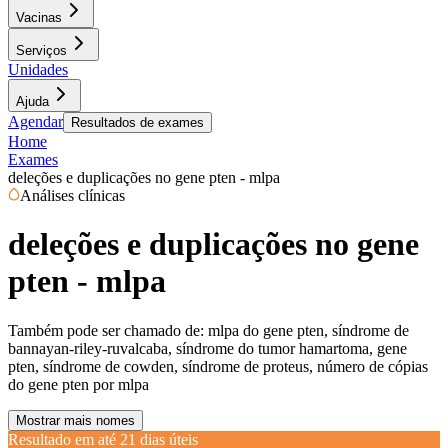
Vacinas
Serviços
Unidades
Ajuda
Agendar
Resultados de exames
Home
Exames
deleções e duplicações no gene pten - mlpa
Análises clínicas
deleções e duplicações no gene
pten - mlpa
Também pode ser chamado de:
mlpa do gene pten, síndrome de
bannayan-riley-ruvalcaba, síndrome do tumor hamartoma, gene
pten, síndrome de cowden, síndrome de proteus, número de cópias
do gene pten por mlpa
Mostrar mais nomes
Resultado em até
21 dias úteis