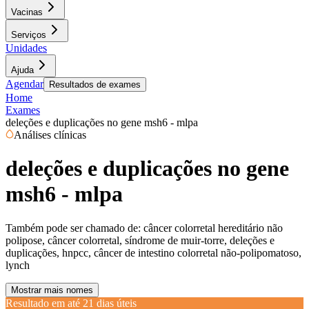
Vacinas
Serviços
Unidades
Ajuda
Agendar
Resultados de exames
Home
Exames
deleções e duplicações no gene msh6 - mlpa
Análises clínicas
deleções e duplicações no gene
msh6 - mlpa
Também pode ser chamado de:
câncer colorretal hereditário não
polipose, câncer colorretal, síndrome de muir-torre, deleções e
duplicações, hnpcc, câncer de intestino colorretal não-polipomatoso,
lynch
Mostrar mais nomes
Resultado em até
21 dias úteis