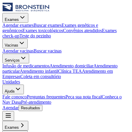
Exames
Agendar exames
Buscar exames
Exames genéticos e
genômicos
Exames toxicológicos
Convênios atendidos
Exames
check-up
Teste do pezinho
Vacinas
Agendar vacinas
Buscar vacinas
Serviços
Infusão de medicamentos
Atendimento domiciliar
Atendimento
particular
Atendimento infantil
Clínica TEA
Atendimento em
Empresas
Coleta em consultório
Unidades
Ajuda
Fale conosco
Perguntas frequentes
Peça sua nota fiscal
Conheça o
Nav Dasa
Pré-atendimento
Agendar
Resultados
Exames