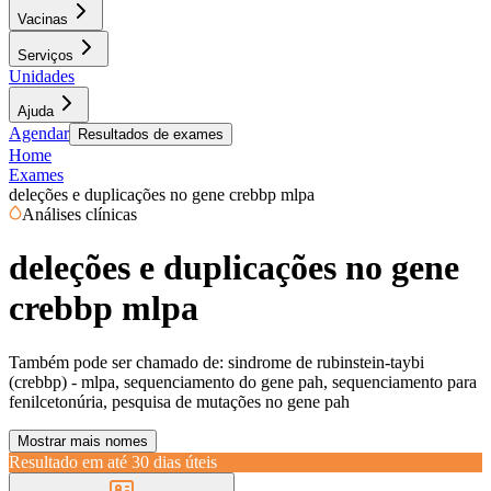
Vacinas
Serviços
Unidades
Ajuda
Agendar
Resultados de exames
Home
Exames
deleções e duplicações no gene crebbp mlpa
Análises clínicas
deleções e duplicações no gene
crebbp mlpa
Também pode ser chamado de:
sindrome de rubinstein-taybi
(crebbp) - mlpa, sequenciamento do gene pah, sequenciamento para
fenilcetonúria, pesquisa de mutações no gene pah
Mostrar mais nomes
Resultado em até
30 dias úteis