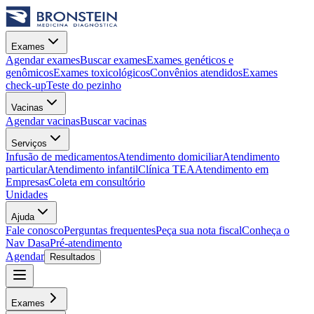
Exames
Agendar exames
Buscar exames
Exames genéticos e
genômicos
Exames toxicológicos
Convênios atendidos
Exames
check-up
Teste do pezinho
Vacinas
Agendar vacinas
Buscar vacinas
Serviços
Infusão de medicamentos
Atendimento domiciliar
Atendimento
particular
Atendimento infantil
Clínica TEA
Atendimento em
Empresas
Coleta em consultório
Unidades
Ajuda
Fale conosco
Perguntas frequentes
Peça sua nota fiscal
Conheça o
Nav Dasa
Pré-atendimento
Agendar
Resultados
Exames