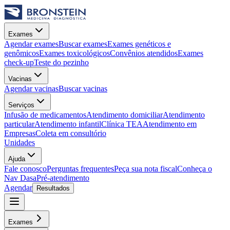
Exames
Agendar exames
Buscar exames
Exames genéticos e
genômicos
Exames toxicológicos
Convênios atendidos
Exames
check-up
Teste do pezinho
Vacinas
Agendar vacinas
Buscar vacinas
Serviços
Infusão de medicamentos
Atendimento domiciliar
Atendimento
particular
Atendimento infantil
Clínica TEA
Atendimento em
Empresas
Coleta em consultório
Unidades
Ajuda
Fale conosco
Perguntas frequentes
Peça sua nota fiscal
Conheça o
Nav Dasa
Pré-atendimento
Agendar
Resultados
Exames