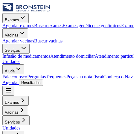
Exames
Agendar exames
Buscar exames
Exames genéticos e genômicos
Exames
Vacinas
Agendar vacinas
Buscar vacinas
Serviços
Infusão de medicamentos
Atendimento domiciliar
Atendimento particu
Unidades
Ajuda
Fale conosco
Perguntas frequentes
Peça sua nota fiscal
Conheça o Nav
Agendar
Resultados
Exames
Vacinas
Serviços
Unidades