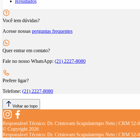
Resultados
Você tem dúvidas?
Acesse nossas
perguntas frequentes
Quer entrar em contato?
Fale no nosso WhatsApp:
(21) 2227-8080
Prefere ligar?
Telefone:
(21) 2227-8080
Voltar ao topo
Responsável Técnico:
Dr. Cristovam Scapulatempo Neto | CRM 52-
© Copyright
2026
Responsável Técnico:
Dr. Cristovam Scapulatempo Neto | CRM 52-