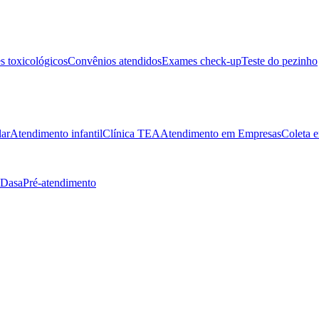
 toxicológicos
Convênios atendidos
Exames check-up
Teste do pezinho
lar
Atendimento infantil
Clínica TEA
Atendimento em Empresas
Coleta e
 Dasa
Pré-atendimento