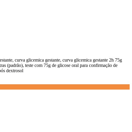
estante, curva glicemica gestante, curva glicemica gestante 2h 75g
tras (padrão), teste com 75g de glicose oral para confirmação de
pós dextrosol