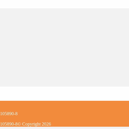
0105890-8
0105890-8
© Copyright
2026