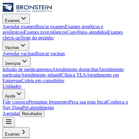
Exames
Agendar exames
Buscar exames
Exames genéticos e
genômicos
Exames toxicológicos
Convênios atendidos
Exames
check-up
Teste do pezinho
Vacinas
Agendar vacinas
Buscar vacinas
Serviços
Infusão de medicamentos
Atendimento domiciliar
Atendimento
particular
Atendimento infantil
Clínica TEA
Atendimento em
Empresas
Coleta em consultório
Unidades
Ajuda
Fale conosco
Perguntas frequentes
Peça sua nota fiscal
Conheça o
Nav Dasa
Pré-atendimento
Agendar
Resultados
Exames