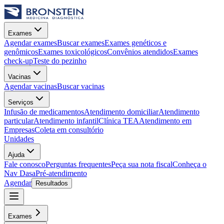
Exames
Agendar exames
Buscar exames
Exames genéticos e
genômicos
Exames toxicológicos
Convênios atendidos
Exames
check-up
Teste do pezinho
Vacinas
Agendar vacinas
Buscar vacinas
Serviços
Infusão de medicamentos
Atendimento domiciliar
Atendimento
particular
Atendimento infantil
Clínica TEA
Atendimento em
Empresas
Coleta em consultório
Unidades
Ajuda
Fale conosco
Perguntas frequentes
Peça sua nota fiscal
Conheça o
Nav Dasa
Pré-atendimento
Agendar
Resultados
Exames