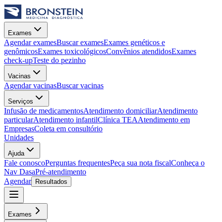
Exames
Agendar exames
Buscar exames
Exames genéticos e
genômicos
Exames toxicológicos
Convênios atendidos
Exames
check-up
Teste do pezinho
Vacinas
Agendar vacinas
Buscar vacinas
Serviços
Infusão de medicamentos
Atendimento domiciliar
Atendimento
particular
Atendimento infantil
Clínica TEA
Atendimento em
Empresas
Coleta em consultório
Unidades
Ajuda
Fale conosco
Perguntas frequentes
Peça sua nota fiscal
Conheça o
Nav Dasa
Pré-atendimento
Agendar
Resultados
Exames