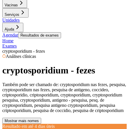
Vacinas
Serviços
Unidades
Ajuda
Agendar
Resultados de exames
Home
Exames
cryptosporidium - fezes
Análises clínicas
cryptosporidium - fezes
Também pode ser chamado de:
cryptosporidium nas fezes, pesquisa,
cryptosporidium nas fezes, pesquisa de antigeno, coccideo,
criptosporidio, criptosporidium, cryptosporidium, cryptosporidium
pesquisa, cryptosporidium, antigeno - pesquisa, pesq. de
cryptosporidium, pesquisa antigeno cryptosporidium, pesquisa
criptosporidium, pesquisa de coccidio, pesquisa de criptosporidium
Mostrar mais nomes
Resultado em até
4 dias úteis