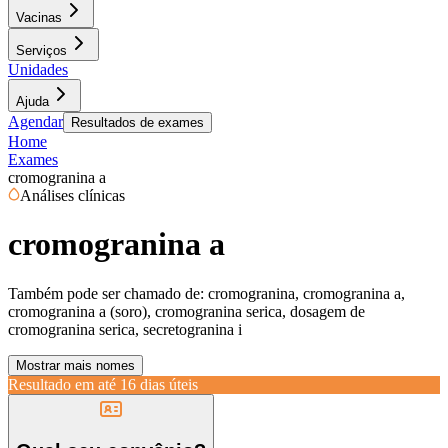
Vacinas
Serviços
Unidades
Ajuda
Agendar
Resultados de exames
Home
Exames
cromogranina a
Análises clínicas
cromogranina a
Também pode ser chamado de:
cromogranina, cromogranina a,
cromogranina a (soro), cromogranina serica, dosagem de
cromogranina serica, secretogranina i
Mostrar mais nomes
Resultado em até
16 dias úteis