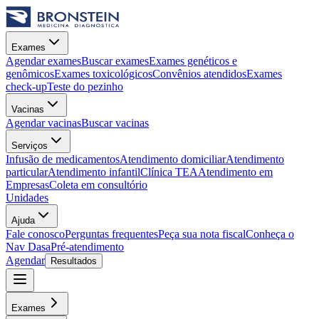
Exames
Agendar exames
Buscar exames
Exames genéticos e
genômicos
Exames toxicológicos
Convênios atendidos
Exames
check-up
Teste do pezinho
Vacinas
Agendar vacinas
Buscar vacinas
Serviços
Infusão de medicamentos
Atendimento domiciliar
Atendimento
particular
Atendimento infantil
Clínica TEA
Atendimento em
Empresas
Coleta em consultório
Unidades
Ajuda
Fale conosco
Perguntas frequentes
Peça sua nota fiscal
Conheça o
Nav Dasa
Pré-atendimento
Agendar
Resultados
Exames