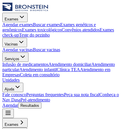
Exames
Agendar exames
Buscar exames
Exames genéticos e
genômicos
Exames toxicológicos
Convênios atendidos
Exames
check-up
Teste do pezinho
Vacinas
Agendar vacinas
Buscar vacinas
Serviços
Infusão de medicamentos
Atendimento domiciliar
Atendimento
particular
Atendimento infantil
Clínica TEA
Atendimento em
Empresas
Coleta em consultório
Unidades
Ajuda
Fale conosco
Perguntas frequentes
Peça sua nota fiscal
Conheça o
Nav Dasa
Pré-atendimento
Agendar
Resultados
Exames