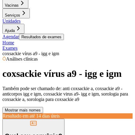
Vacinas
Serviços
Unidades
Ajuda
Agendar
Resultados de exames
Home
Exames
coxsackie vírus a9 - igg e igm
Análises clínicas
coxsackie vírus a9 - igg e igm
Também pode ser chamado de:
anti coxsackie a, coxsackie a9 -
anticorpos igg e igm, coxsackie virus a9- igg e igm, sorologia para
coxsackie a, sorologia para coxsackie a9
Mostrar mais nomes
Resultado em até
14 dias úteis